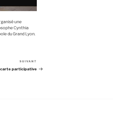
organisé une
losophe Cynthia
pole du Grand Lyon.
SUIVANT
Article
suivant
carte participative