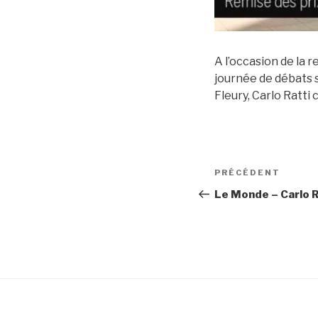
A l’occasion de la 
journée de débats s
Fleury, Carlo Ratti
Navigation
Article
PRÉCÉDENT
de
précédent
Le Monde – Carlo R
l’article