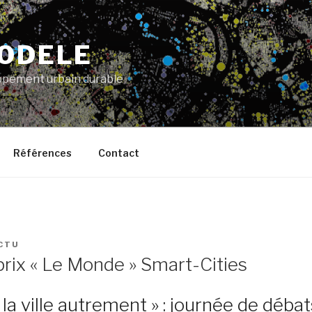
ODELE
pement urbain durable
Références
Contact
CTU
prix « Le Monde » Smart-Cities
la ville autrement » : journée de déba