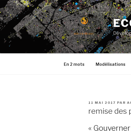
Aller
au
contenu
EC
principal
Dévelop
En 2 mots
Modélisations
PUBLIÉ
11 MAI 2017
PAR
A
LE
remise des 
« Gouverner 