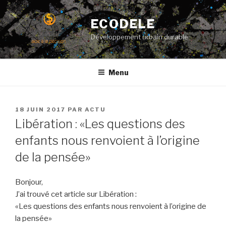
Aller
au
ECODELE
contenu
Développement urbain durable
principal
Menu
PUBLIÉ
18 JUIN 2017
PAR
ACTU
LE
Libération : «Les questions des
enfants nous renvoient à l’origine
de la pensée»
Bonjour,
J’ai trouvé cet article sur Libération :
«Les questions des enfants nous renvoient à l’origine de
la pensée»