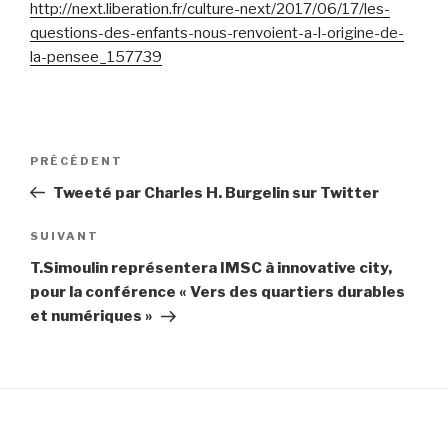
http://next.liberation.fr/culture-next/2017/06/17/les-
questions-des-enfants-nous-renvoient-a-l-origine-de-
la-pensee_157739
Navigation
Article
PRÉCÉDENT
de
précédent
Tweeté par Charles H. Burgelin sur Twitter
l’article
Article
SUIVANT
suivant
T.Simoulin représentera IMSC à innovative city,
pour la conférence « Vers des quartiers durables
et numériques »