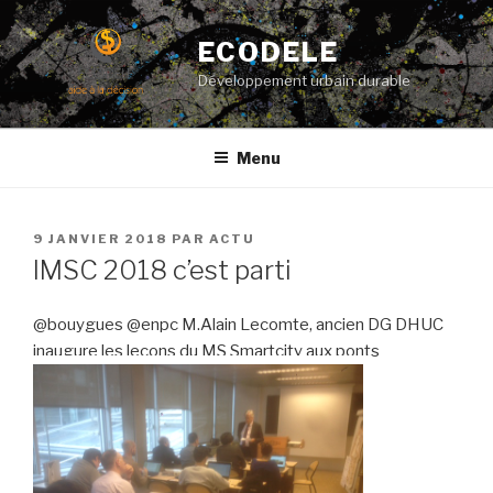
Aller
au
ECODELE
contenu
Développement urbain durable
principal
Menu
PUBLIÉ
9 JANVIER 2018
PAR
ACTU
LE
IMSC 2018 c’est parti
@bouygues @enpc M.Alain Lecomte, ancien DG DHUC
inaugure les leçons du MS Smartcity aux ponts