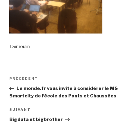
T.Simoulin
Navigation
Article
PRÉCÉDENT
de
précédent
Le monde.fr vous invite à considérer le MS
l’article
Smartcity de l’école des Ponts et Chaussées
Article
SUIVANT
suivant
Bigdata et bigbrother