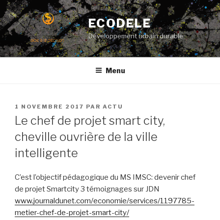
Aller
au
ECODELE
contenu
Développement urbain durable
principal
Menu
PUBLIÉ
1 NOVEMBRE 2017
PAR
ACTU
LE
Le chef de projet smart city,
cheville ouvrière de la ville
intelligente
C’est l’objectif pédagogique du MS IMSC: devenir chef
de projet Smartcity 3 témoignages sur JDN
www.journaldunet.com/economie/services/1197785-
metier-chef-de-projet-smart-city/