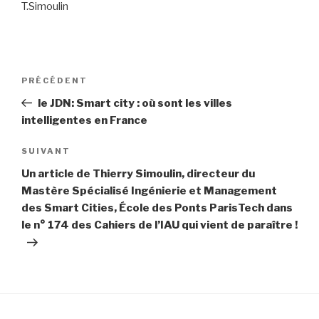
T.Simoulin
Navigation
Article
PRÉCÉDENT
de
précédent
le JDN: Smart city : où sont les villes
l’article
intelligentes en France
Article
SUIVANT
suivant
Un article de Thierry Simoulin, directeur du
Mastère Spécialisé Ingénierie et Management
des Smart Cities, École des Ponts ParisTech dans
le n° 174 des Cahiers de l’IAU qui vient de paraître !