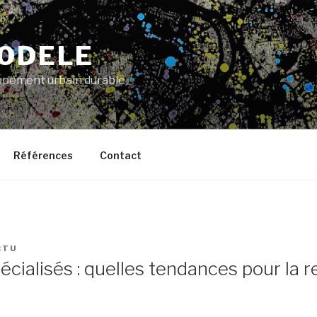
ODELE
pement urbain durable
Références
Contact
CTU
cialisés : quelles tendances pour la r