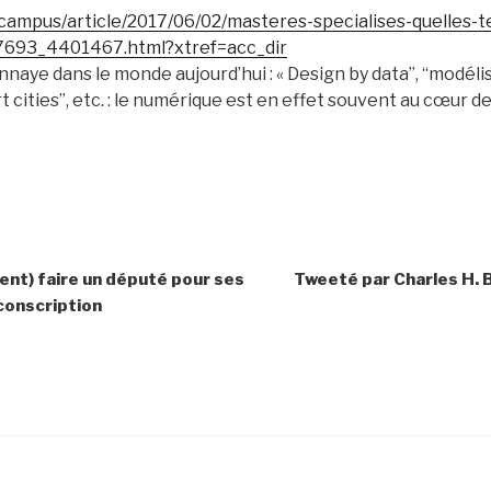
campus/article/2017/06/02/masteres-specialises-quelles-t
7693_4401467.html?xtref=acc_dir
naye dans le monde aujourd’hui : « Design by data”, “modél
t cities”, etc. : le numérique est en effet souvent au cœur d
ent) faire un député pour ses
Tweeté par Charles H. B
rconscription