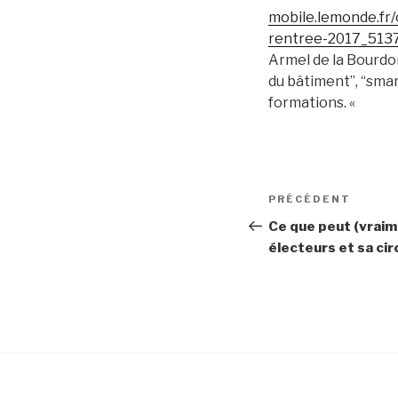
mobile.lemonde.fr/
rentree-2017_513
Armel de la Bourdon
du bâtiment”, “smar
formations. «
Navigation
Article
PRÉCÉDENT
de
précédent
Ce que peut (vraim
électeurs et sa ci
l’article