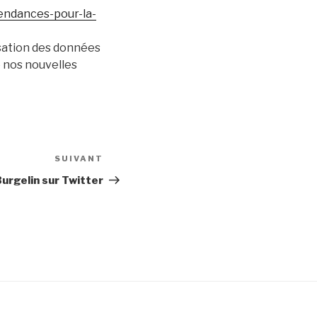
endances-pour-la-
isation des données
e nos nouvelles
SUIVANT
Article
suivant
urgelin sur Twitter